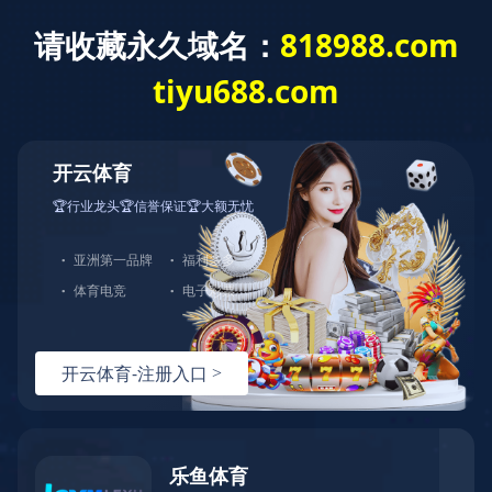
体育竞猜官网·(中国)官方网站
体育竞猜官网·(中国)官方网站
解决方案

解决方案
进一步了解

弱电系统建设及智能化系统
信息安全整体解决方案
安全云解决方案