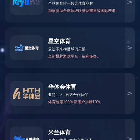
安全无线网络建设方案
智能化机房建设及动环监测
分支组网及移动办公
智能化组网解决方案
新闻资讯

新闻资讯
进一步了解

体育竞猜官网·(中国)官方网站
行业新闻
工程案例
