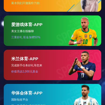

公司简介
体育竞猜官网·(中国)官方网站 （以下简称腾展科技）成立
于2013年，总部在广州，公司一直坚持“以客户为中心，服务
只有起点，满意没有终点”为企业使命，依托多年的行业经
验，以客户需求为导向，用优质产品、专业技术和完善服务为
依托，为客户提供专业的、前瞻性的新IT信息技术解决方案，
帮助客户降低运营成本，提高生产效率，快速应对市场变化，
发挥竞争优势。腾展信息已成为业内值得信赖的商业合作伙
伴、华南地区最优秀的以客户体验为中心的智能服务商之一。
腾展科技自成立以来不断优化先进的服务管理体系、高交