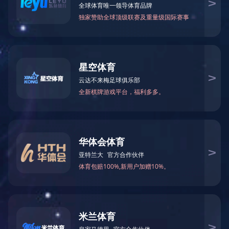
安全无线网络建设方案
智能化机房建设及动环监测
分支组网及移动办公
智能化组网解决方案
新闻资讯

新闻资讯
进一步了解

体育竞猜官网·(中国)官方网站
行业新闻
工程案例
