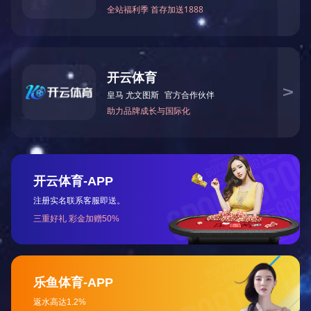
合作品牌
体育竞猜官网·(中国)官方网站
020-87566596
解决方案
您现在的位置：
体育竞猜官网·(中国)官方网站
/
关于BOSS
/
智能化组网解决方案
解决方案
全部分类
