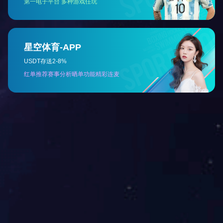
体验，抵御无处不在的未知威胁，为企业构建一个智慧、极
简、超宽、安全和开放的数 字网络平台。
互联网+智能运维是IT运维与互联网深度融合的产物，是运维
管理在云计算、大数据 技术推动下的必然结果。业务运维是
以用户体验为核心，以业务价值为导向，严格遵 循业务运维
监控指标体系和业务运维考评规范，通过梳理业务系统、支撑
系统和管理 系统的业务流程，对业务数据和IT性能进行大数
据采集、整理和关联分析并实时映射 到全局业务拓扑图上，
借助数据可视化工具呈现出来，从而帮助管理者在纷繁复杂的
业务数据和IT性能数据中找到业务规划和企业发展的方向，实
现应用性能的持续提升 和业务的高速增长。
在企业的落地，能够基于大数据技术对现有IT系统进行快速而
高效的信息整合，围绕 用户体验和业务价值实现用户、产
品、业务环节之间实时交互和有效交流，让生产、 经营和管
理的网络化和扁平化成为现实，为企业的数字化、网络化、智
能化、服务化 转型打下坚实的基础。