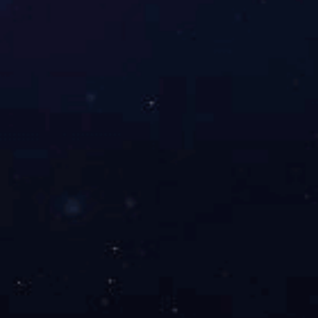
扫二维码用手机看
体育竞猜官网·(中国)官方网站
解决方案
弱电系统建设及智能化系统
信息安全整体解决方案
安全云解
决方案
安全无线网络建设方案
智能化机房建设及动环监测
分
支组网及移动办公
智能化组网解决方案
新闻资讯
体育竞猜官网·(中国)官方网站
行业新闻
工程案例
体育竞猜官网·(中国)官方网站
国外案例
关于我们
公司简介
体育竞猜官网·(中国)官方网站
荣誉资质
发展历程
合
作品牌
体育竞猜官网·(中国)官方网站
体育竞猜官网·(中国)官方网站
服务热线：